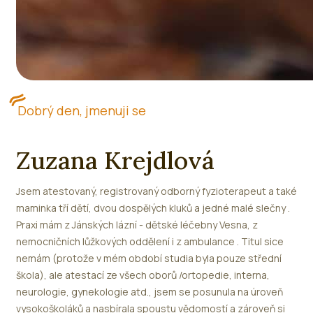
Dobrý den, jmenuji se
Zuzana Krejdlová
Jsem atestovaný, registrovaný odborný fyzioterapeut a také
maminka tří dětí, dvou dospělých kluků a jedné malé slečny .
Praxi mám z Jánských lázní - dětské léčebny Vesna, z
nemocničních lůžkových oddělení i z ambulance . Titul sice
nemám (protože v mém období studia byla pouze střední
škola), ale atestací ze všech oborů /ortopedie, interna,
neurologie, gynekologie atd., jsem se posunula na úroveň
vysokoškoláků a nasbírala spoustu vědomostí a zároveň si