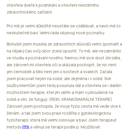
otevřela dveře k podnikání a otevření nestátního
zdravotnického zařízení.
Pro mě je velmi důležité neustále se vzdělávat, a navíc mě to
neskutečně baví. Velmi ráda objevuji nové poznatky.
Bohužel jsem musela ze zdravotních důvodů velmi zpomalit a
na nějaký čas svůj obor zcela opustit. To mě, ale nezabránilo
ve studiu a poznávání nového. Nemoc mě sice dost zbrzdila,
ale zároveň mi otevřela oči a ukázala pochopit, že nic není
jen černobílé a tělo není jen o kostech a svalech. Začala
jsem pracovat nejen na sobě, ale zejména i v sobě. Své
služby klientům jsem tedy posunula dál a otevřela se i dalším
možnostem terapie, kterým věřím a mám vyzkoušené na
sobě a vím, že fungují. (REIKI, KRANIOSAKRÁLNÍ TERAPIE).
Zároveň jsem pochopila, že moje fyzio cesta mě vede více k
ženám, a tak jsem svou praxi rozšířila o gynekologickou
fyzioterapii, která mě velmi oslovuje a baví. Jsem terapeut
metody
PPA
a věnuji se terapii podle p. Mojžíšové.