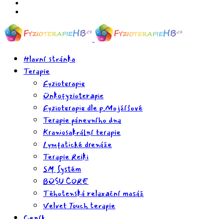
Hlavní stránka
Terapie
Fyzioterapie
Onkofyzioterapie
Fyzioterapie dle p.Mojžíšové
Terapie pánevního dna
Kraniosakrální terapie
Lymfatické drenáže
Terapie Reiki
SM Systém
BOSU CORE
Těhotenská relaxační masáž
Velvet Touch terapie
Ceník