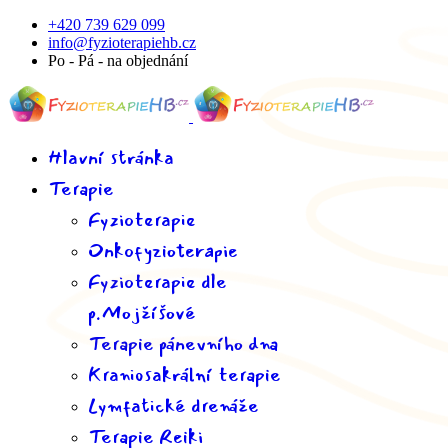
+420 739 629 099
info@fyzioterapiehb.cz
Po - Pá - na objednání
Hlavní stránka
Terapie
Fyzioterapie
Onkofyzioterapie
Fyzioterapie dle
p.Mojžíšové
Terapie pánevního dna
Kraniosakrální terapie
Lymfatické drenáže
Terapie Reiki