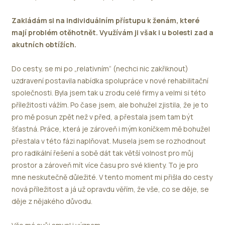
Zakládám si na individuálním přístupu k ženám, které
mají problém otěhotnět. Využívám ji však i u bolesti zad a
akutních obtížích.
Do cesty, se mi po „relativním“ (nechci nic zakřiknout)
uzdravení postavila nabídka spolupráce v nové rehabilitační
společnosti. Byla jsem tak u zrodu celé firmy a velmi si této
příležitosti vážím. Po čase jsem, ale bohužel zjistila, že je to
pro mě posun zpět než v před, a přestala jsem tam být
šťastná. Práce, která je zároveň i mým koníčkem mě bohužel
přestala v této fázi naplňovat. Musela jsem se rozhodnout
pro radikální řešení a sobě dát tak větší volnost pro můj
prostor a zároveň mít více času pro své klienty. To je pro
mne neskutečně důležité. V tento moment mi přišla do cesty
nová příležitost a já už opravdu věřím, že vše, co se děje, se
děje z nějakého důvodu.