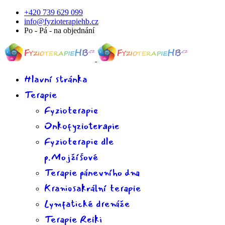
+420 739 629 099
info@fyzioterapiehb.cz
Po - Pá - na objednání
Hlavní stránka
Terapie
Fyzioterapie
Onkofyzioterapie
Fyzioterapie dle
p.Mojžíšové
Terapie pánevního dna
Kraniosakrální terapie
Lymfatické drenáže
Terapie Reiki