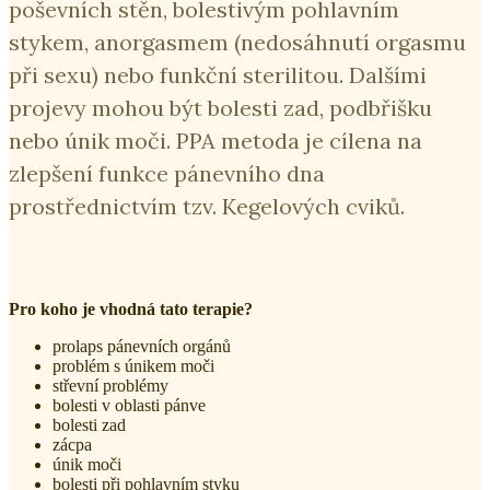
poševních stěn, bolestivým pohlavním
stykem, anorgasmem (nedosáhnutí orgasmu
při sexu) nebo funkční sterilitou. Dalšími
projevy mohou být bolesti zad, podbřišku
nebo únik moči. PPA metoda je cílena na
zlepšení funkce pánevního dna
prostřednictvím tzv. Kegelových cviků.
Pro koho je vhodná tato terapie?
prolaps pánevních orgánů
problém s únikem moči
střevní problémy
bolesti v oblasti pánve
bolesti zad
zácpa
únik moči
bolesti při pohlavním styku