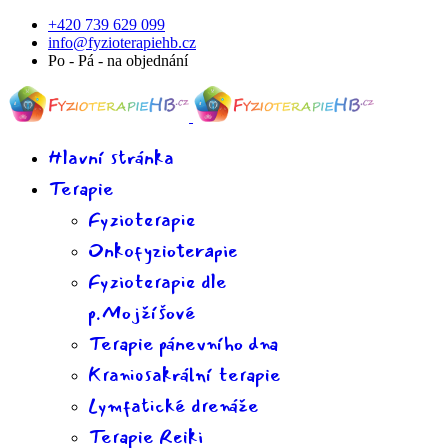
+420 739 629 099
info@fyzioterapiehb.cz
Po - Pá - na objednání
Hlavní stránka
Terapie
Fyzioterapie
Onkofyzioterapie
Fyzioterapie dle
p.Mojžíšové
Terapie pánevního dna
Kraniosakrální terapie
Lymfatické drenáže
Terapie Reiki